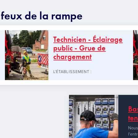
s feux de la rampe
Technicien - Éclairage
public - Grue de
chargement
L'ÉTABLISSEMENT :
Ba
te
Nous 
l'ent