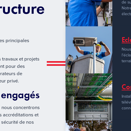
ructure
de su
Notre
élect
Ecl
es principales
Nous 
l'écl
travaux et projets
terra
ent pour des
érateurs de
eur privé.
Co
t engagés
Insta
télév
us nous concentrons
conne
s accréditations et
a sécurité de nos