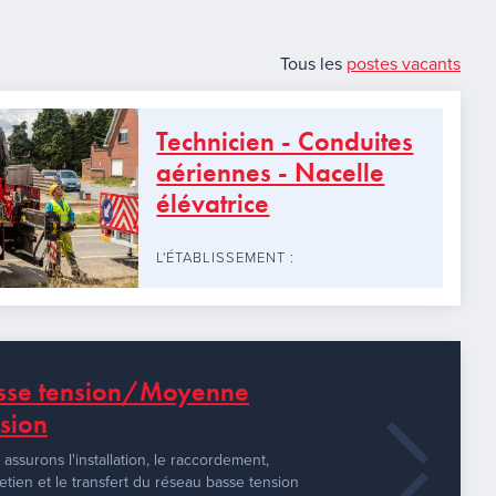
Tous les
postes vacants
Technicien - Conduites
aériennes - Nacelle
élévatrice
L'ÉTABLISSEMENT :
sse tension/Moyenne
nsion
assurons l'installation, le raccordement,
retien et le transfert du réseau basse tension