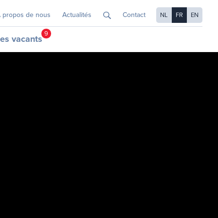
 propos de nous
Actualités
Contact
NL
FR
EN
9
es vacants