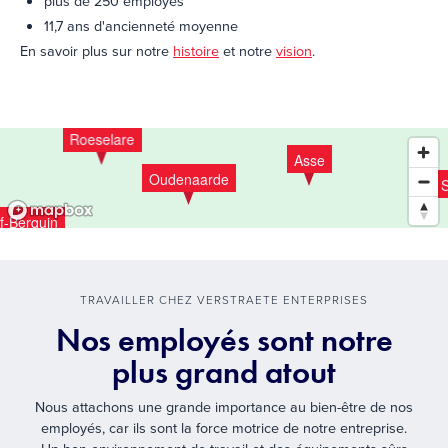
plus de 250 employés
11,7 ans d'ancienneté moyenne
En savoir plus sur notre
histoire
et notre
vision
.
Jabbeke
Herentals
Roeselare
Asse
Oudenaarde
S
f-Berquin
And
TRAVAILLER CHEZ VERSTRAETE ENTERPRISES
Nos employés sont notre
plus grand atout
Nous attachons une grande importance au bien-être de nos
employés, car ils sont la force motrice de notre entreprise.