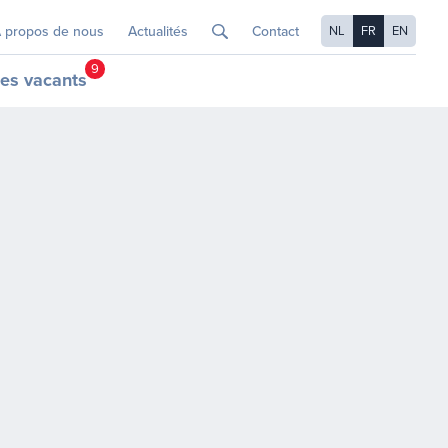
 propos de nous
Actualités
Contact
NL
FR
EN
9
es vacants