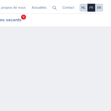
 propos de nous
Actualités
Contact
NL
FR
EN
9
es vacants