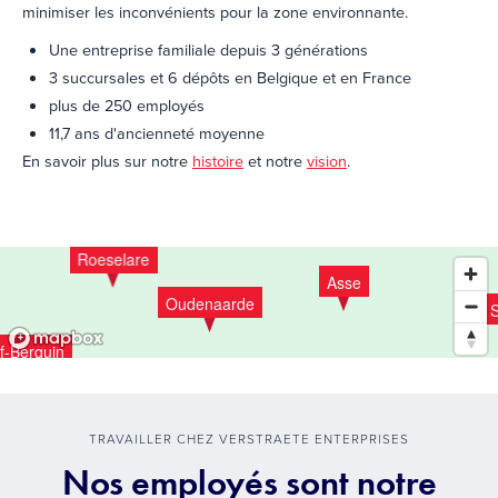
minimiser les inconvénients pour la zone environnante.
Une entreprise familiale depuis 3 générations
3 succursales et 6 dépôts en Belgique et en France
plus de 250 employés
11,7 ans d'ancienneté moyenne
En savoir plus sur notre
histoire
et notre
vision
.
Jabbeke
Herentals
Roeselare
Asse
Oudenaarde
S
f-Berquin
And
TRAVAILLER CHEZ VERSTRAETE ENTERPRISES
Nos employés sont notre