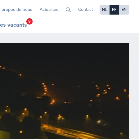
 propos de nous
Actualités
Contact
NL
FR
EN
9
es vacants