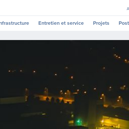
A
nfrastructure
Entretien et service
Projets
Post