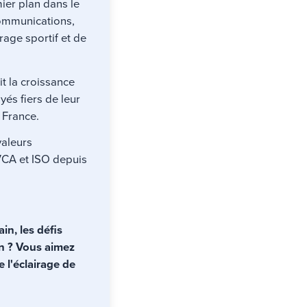
ier plan dans le
communications,
irage sportif et de
it la croissance
és fiers de leur
a France.
valeurs
 VCA et ISO depuis
ain, les défis
n ? Vous aimez
e l'éclairage de