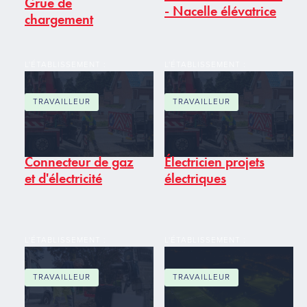
Grue de
- Nacelle élévatrice
chargement
L'ÉTABLISSEMENT :
L'ÉTABLISSEMENT :
TRAVAILLEUR
TRAVAILLEUR
Connecteur de gaz
Électricien projets
et d'électricité
électriques
L'ÉTABLISSEMENT :
L'ÉTABLISSEMENT :
TRAVAILLEUR
TRAVAILLEUR