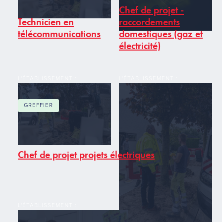
Chef de projet -
Technicien en
raccordements
télécommunications
domestiques (gaz et
électricité)
L'ÉTABLISSEMENT :
L'ÉTABLISSEMENT :
GREFFIER
Chef de projet projets électriques
L'ÉTABLISSEMENT :