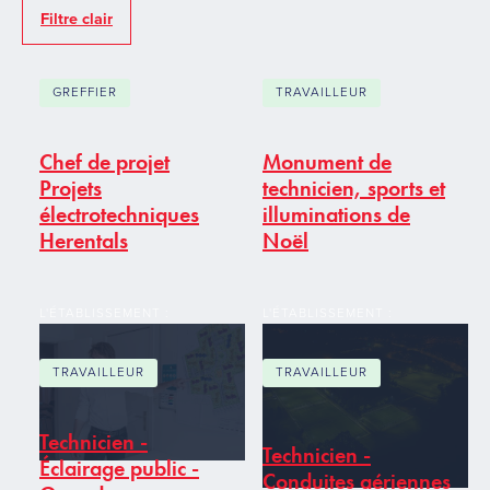
Filtre clair
GREFFIER
TRAVAILLEUR
Chef de projet
Monument de
Projets
technicien, sports et
électrotechniques
illuminations de
Herentals
Noël
L'ÉTABLISSEMENT :
L'ÉTABLISSEMENT :
TRAVAILLEUR
TRAVAILLEUR
Technicien -
Technicien -
Éclairage public -
Conduites aériennes