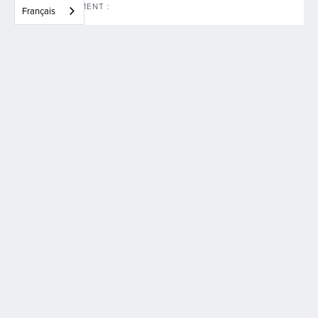
L'ÉTABLISSEMENT :
Français
Connecteur de gaz et d'électricité
L'ÉTABLISSEMENT :
MISE À JOUR SUR LE RENFORCEMENT DES ENTREPRISES
EUROPÉENNES
Dernières nouvelles