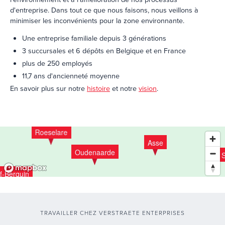
d'entreprise. Dans tout ce que nous faisons, nous veillons à
minimiser les inconvénients pour la zone environnante.
Une entreprise familiale depuis 3 générations
3 succursales et 6 dépôts en Belgique et en France
plus de 250 employés
11,7 ans d'ancienneté moyenne
En savoir plus sur notre
histoire
et notre
vision
.
Jabbeke
Herentals
Roeselare
Asse
Oudenaarde
S
f-Berquin
And
TRAVAILLER CHEZ VERSTRAETE ENTERPRISES